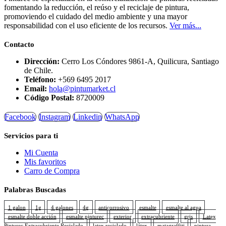
fomentando la reducción, el reúso y el reciclaje de pintura,
promoviendo el cuidado del medio ambiente y una mayor
responsabilidad con el uso eficiente de los recursos.
Ver más...
Contacto
Dirección:
Cerro Los Cóndores 9861-A, Quilicura, Santiago
de Chile.
Teléfono:
+569 6495 2017
Email:
hola@pintumarket.cl
Código Postal:
8720009
Facebook
Instagram
Linkedin
WhatsApp
Servicios para ti
Mi Cuenta
Mis favoritos
Carro de Compra
Palabras Buscadas
1 galon
1g
4 galones
4g
anticorrosivo
esmalte
esmalte al agua
esmalte doble acción
esmalte pinturec
exterior
extracubriente
gris
Latex
Pinturec Extracubriente Reciclado
latex reciclado
látex
matagraffiti
pintura