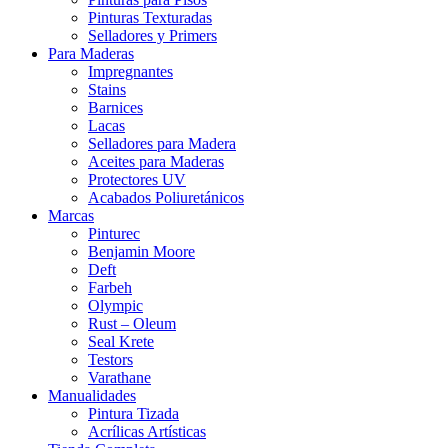
Pinturas Texturadas
Selladores y Primers
Para Maderas
Impregnantes
Stains
Barnices
Lacas
Selladores para Madera
Aceites para Maderas
Protectores UV
Acabados Poliuretánicos
Marcas
Pinturec
Benjamin Moore
Deft
Farbeh
Olympic
Rust – Oleum
Seal Krete
Testors
Varathane
Manualidades
Pintura Tizada
Acrílicas Artísticas