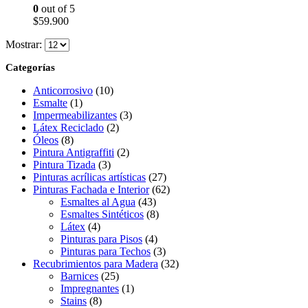
0
out of 5
$
59.900
Mostrar:
Categorías
Anticorrosivo
(10)
Esmalte
(1)
Impermeabilizantes
(3)
Látex Reciclado
(2)
Óleos
(8)
Pintura Antigraffiti
(2)
Pintura Tizada
(3)
Pinturas acrílicas artísticas
(27)
Pinturas Fachada e Interior
(62)
Esmaltes al Agua
(43)
Esmaltes Sintéticos
(8)
Látex
(4)
Pinturas para Pisos
(4)
Pinturas para Techos
(3)
Recubrimientos para Madera
(32)
Barnices
(25)
Impregnantes
(1)
Stains
(8)