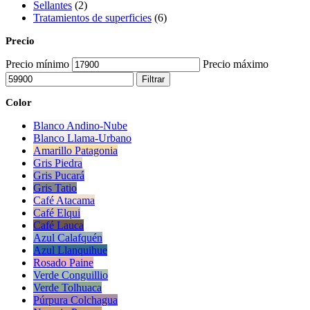
Sellantes
(2)
Tratamientos de superficies
(6)
Precio
Precio mínimo
Precio máximo
Filtrar
Color
Blanco Andino-Nube
Blanco Llama-Urbano
Amarillo Patagonia
Gris Piedra
Gris Pucará
Gris Tatio
Café Atacama
Café Elqui
Café Lauca
Azul Calafquén
Azul Llanquihue
Rosado Paine
Verde Conguillio
Verde Tolhuaca
Púrpura Colchagua