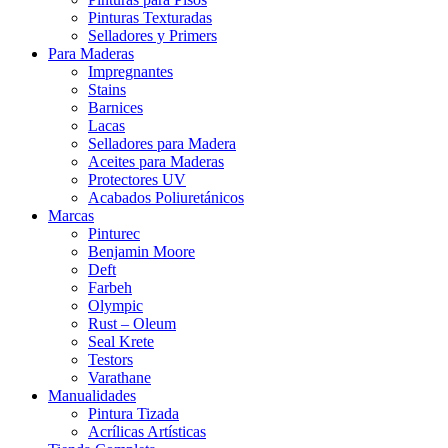
Pinturas Texturadas
Selladores y Primers
Para Maderas
Impregnantes
Stains
Barnices
Lacas
Selladores para Madera
Aceites para Maderas
Protectores UV
Acabados Poliuretánicos
Marcas
Pinturec
Benjamin Moore
Deft
Farbeh
Olympic
Rust – Oleum
Seal Krete
Testors
Varathane
Manualidades
Pintura Tizada
Acrílicas Artísticas