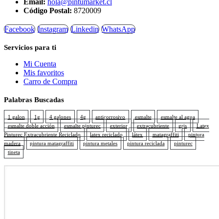
Email:
hola@pintumarket.cl
Código Postal:
8720009
Facebook
Instagram
Linkedin
WhatsApp
Servicios para ti
Mi Cuenta
Mis favoritos
Carro de Compra
Palabras Buscadas
1 galon
1g
4 galones
4g
anticorrosivo
esmalte
esmalte al agua
esmalte doble acción
esmalte pinturec
exterior
extracubriente
gris
Latex
Pinturec Extracubriente Reciclado
latex reciclado
látex
matagraffiti
pintura
madera
pintura matagraffiti
pintura metales
pintura reciclada
pinturec
tineta