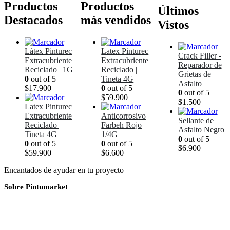
Productos
Productos
Últimos
Destacados
más vendidos
Vistos
Látex Pinturec
Latex Pinturec
Crack Filler -
Extracubriente
Extracubriente
Reparador de
Reciclado | 1G
Reciclado |
Grietas de
0
out of 5
Tineta 4G
Asfalto
$
17.900
0
out of 5
0
out of 5
$
59.900
$
1.500
Latex Pinturec
Extracubriente
Anticorrosivo
Sellante de
Reciclado |
Farbeh Rojo
Asfalto Negro
Tineta 4G
1/4G
0
out of 5
0
out of 5
0
out of 5
$
6.900
$
59.900
$
6.600
Encantados de ayudar en tu proyecto
Sobre Pintumarket