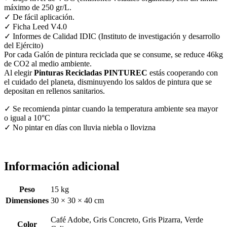
máximo de 250 gr/L.
✓ De fácil aplicación.
✓ Ficha Leed V4.0
✓ Informes de Calidad IDIC (Instituto de investigación y desarrollo
del Ejército)
Por cada Galón de pintura reciclada que se consume, se reduce 46kg
de CO2 al medio ambiente.
Al elegir
Pinturas Recicladas PINTUREC
estás cooperando con
el cuidado del planeta, disminuyendo los saldos de pintura que se
depositan en rellenos sanitarios.
✓ Se recomienda pintar cuando la temperatura ambiente sea mayor
o igual a 10°C
✓ No pintar en días con lluvia niebla o llovizna
Información adicional
Peso
15 kg
Dimensiones
30 × 30 × 40 cm
Café Adobe, Gris Concreto, Gris Pizarra, Verde
Color