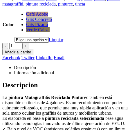
matagraffiti
,
pintura reciclada
,
pinturec
,
tineta
Café Adobe
Gris Concreto
Color
Gris Pizarra
Verde Caliza
Limpiar
-
+
Añadir al carrito
Facebook
Twitter
LinkedIn
Email
Descripción
Información adicional
Descripción
La
pintura Matagraffitis Reciclado Pinturec
también está
disponible en tinetas de 4 galones. Es un recubrimiento con poder
cubriente reforzado, que permite una muy rápida aplicación y en una
sola mano ocultar los graffitis de muros y mobiliario urbano.
Es elaborada en base a
pintura reciclada seleccionada
base agua
utilizando tecnologías innovadoras de última generación de EEUU.
✓ Bajo nivel de VOC (emisiones volátiles orgánicas) con un límite